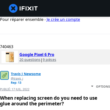
Pour réparer ensemble -
Je crée un compte
740463
Google Pixel 6 Pro
20 questions
|
9 pièces
Travis J Newsome
@travis_j
Rep: 13
OPTIONS
PUBLIÉ:
17 JUIL. 2022
When replacing screen do you need to use
glue around the perimeter?