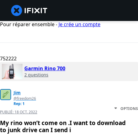
Pour réparer ensemble -
Je crée un compte
752222
Garmin Rino 700
2 questions
Jim
@freedom26
Rep: 1
OPTIONS
PUBLIÉ:
18 OCT. 2022
My rino won’t come on .I want to download
to junk drive can I send i