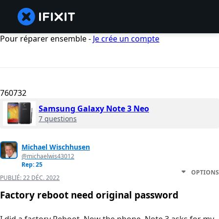
Pour réparer ensemble -
Je crée un compte
760732
Samsung Galaxy Note 3 Neo
7 questions
Michael Wischhusen
@michaelwis43012
Rep: 25
OPTIONS
PUBLIÉ:
22 DÉC. 2022
Factory reboot need original password