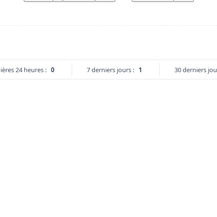
ières 24 heures :
0
7 derniers jours :
1
30 derniers jou