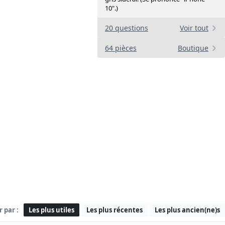
10".)
20 questions
Voir tout
64 pièces
Boutique
r par :
Les plus utiles
Les plus récentes
Les plus ancien(ne)s