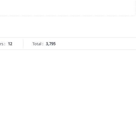
rs :
12
Total :
3,795