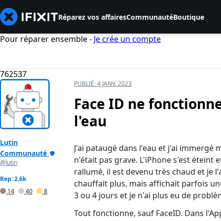
Réparez vos affaires
Communauté
Boutique
Pour réparer ensemble -
Je crée un compte
762537
PUBLIÉ:
4 JANV. 2023
Face ID ne fonctionn
l'eau
Lutin
J'ai pataugé dans l'eau et j'ai immergé 
Communauté
n'était pas grave. L'iPhone s'est éteint et
@lutin
rallumé, il est devenu très chaud et je 
Rep: 2,6k
chauffait plus, mais affichait parfois un
14
40
8
3 ou 4 jours et je n'ai plus eu de problè
Tout fonctionne, sauf FaceID. Dans l'Apple