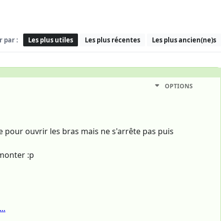
r par :
Les plus utiles
Les plus récentes
Les plus ancien(ne)s
OPTIONS
our ouvrir les bras mais ne s'arrête pas puis
monter :p
..