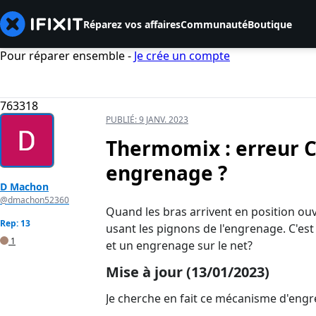
Réparez vos affaires
Communauté
Boutique
Pour réparer ensemble -
Je crée un compte
763318
PUBLIÉ:
9 JANV. 2023
Thermomix : erreur C
engrenage ?
D Machon
@dmachon52360
Quand les bras arrivent en position ouv
Rep: 13
usant les pignons de l'engrenage. C'es
1
et un engrenage sur le net?
Mise à jour (13/01/2023)
Je cherche en fait ce mécanisme d'engr