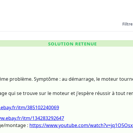
Filtre
SOLUTION RETENUE
ême problème. Symptôme : au démarrage, le moteur tourne p
e qui se trouve sur le moteur et j'espère réussir à tout re
.ebay.fr/itm/385102240069
ww.ebay.fr/itm/134283292647
ge/montage :
https://www.youtube.com/watch?v=jq1O5Osx.