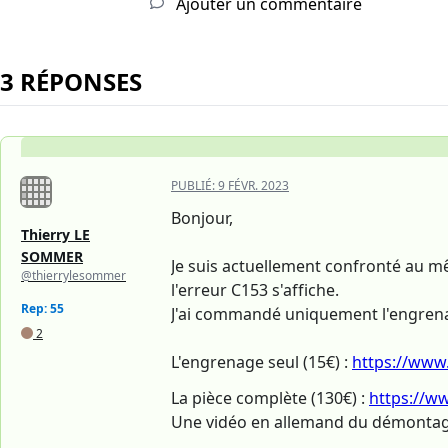
Ajouter un commentaire
3 RÉPONSES
PUBLIÉ:
9 FÉVR. 2023
Bonjour,
Thierry LE
SOMMER
Je suis actuellement confronté au m
@thierrylesommer
l'erreur C153 s'affiche.
Rep: 55
J'ai commandé uniquement l'engrenag
2
L'engrenage seul (15€) :
https://www
La pièce complète (130€) :
https://w
Une vidéo en allemand du démonta