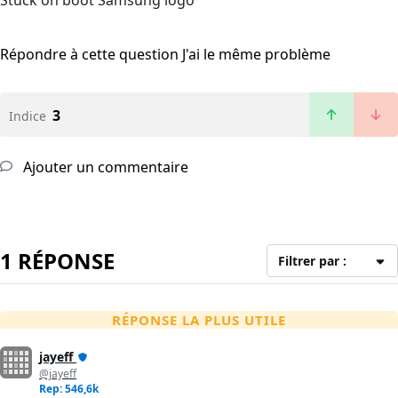
Stuck on boot Samsung logo
Répondre à cette question
J'ai le même problème
3
Indice
Ajouter un commentaire
1 RÉPONSE
Filtrer par :
RÉPONSE LA PLUS UTILE
jayeff
@jayeff
Rep: 546,6k