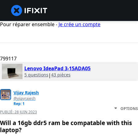
Pour réparer ensemble -
Je crée un compte
799117
Lenovo IdeaPad 3-15ADA05
5 questions
|
43 pièces
Vijay Rajesh
@vijayrajesh
Rep: 1
OPTIONS
PUBLIÉ:
28 JUIN 2023
Will a 16gb ddr5 ram be compatable with this
laptop?