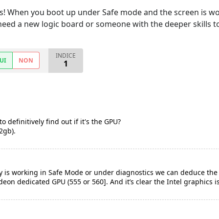
s! When you boot up under Safe mode and the screen is work
need a new logic board or someone with the deeper skills to
INDICE
UI
NON
1
 definitively find out if it's the GPU?
2gb).
ay is working in Safe Mode or under diagnostics we can deduce the d
deon dedicated GPU (555 or 560]. And it’s clear the Intel graphics i