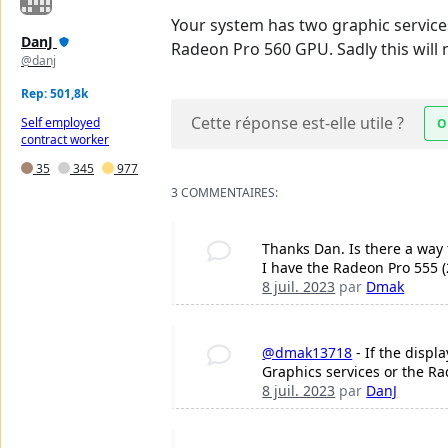
Your system has two graphic service
DanJ
Radeon Pro 560 GPU. Sadly this will 
@danj
Rep: 501,8k
Cette réponse est-elle utile ?
Self employed
O
contract worker
35
345
977
3 COMMENTAIRES:
Thanks Dan. Is there a way to
I have the Radeon Pro 555 (
8 juil. 2023
par
Dmak
@dmak13718
- If the displ
Graphics services or the Ra
8 juil. 2023
par
DanJ