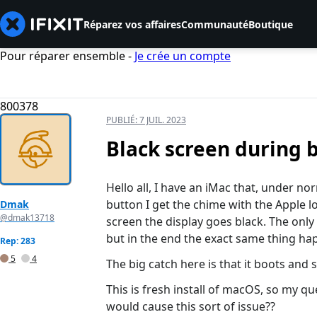
Réparez vos affaires
Communauté
Boutique
Pour réparer ensemble -
Je crée un compte
800378
PUBLIÉ:
7 JUIL. 2023
Black screen during 
Hello all, I have an iMac that, under n
button I get the chime with the Apple lo
Dmak
@dmak13718
screen the display goes black. The only 
but in the end the exact same thing ha
Rep: 283
5
4
The big catch here is that it boots and
This is fresh install of macOS, so my q
would cause this sort of issue??