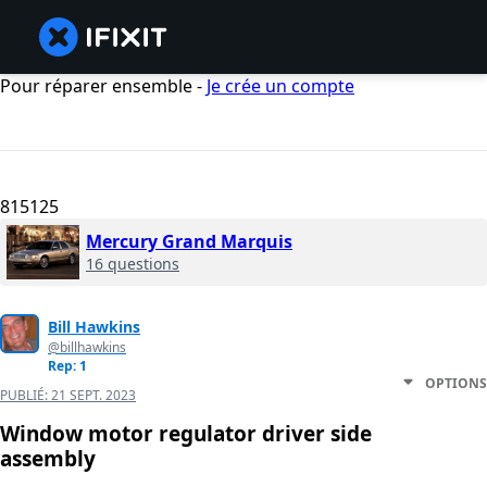
Pour réparer ensemble -
Je crée un compte
815125
Mercury Grand Marquis
16 questions
Bill Hawkins
@billhawkins
Rep: 1
OPTIONS
PUBLIÉ:
21 SEPT. 2023
Window motor regulator driver side
assembly