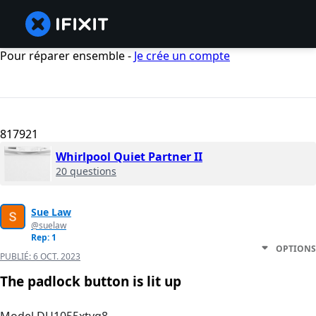
Pour réparer ensemble -
Je crée un compte
817921
Whirlpool Quiet Partner II
20 questions
Sue Law
@suelaw
Rep: 1
OPTIONS
PUBLIÉ:
6 OCT. 2023
The padlock button is lit up