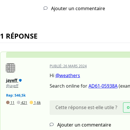
Ajouter un commentaire
1 RÉPONSE
PUBLIÉ:
26 MARS 2024
Hi
@weathers
jayeff
Search online for
AD61-05938A
(exam
@jayeff
Rep: 546,5k
11
421
1,6k
Cette réponse est-elle utile ?
O
Ajouter un commentaire