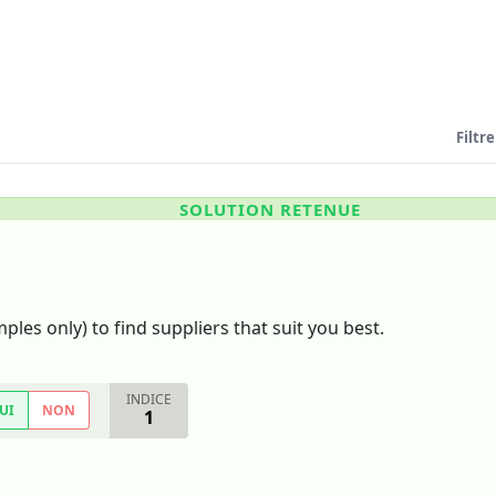
Filtre
SOLUTION RETENUE
ples only) to find suppliers that suit you best.
INDICE
UI
NON
1