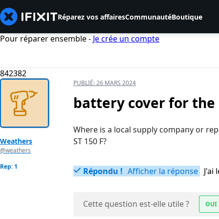
Réparez vos affaires
Communauté
Boutique
Pour réparer ensemble -
Je crée un compte
842382
PUBLIÉ:
26 MARS 2024
battery cover for th
Where is a local supply company or rep
ST 150 F?
Weathers
@weathers
Rep: 1
Répondu !
Afficher la réponse
J'a
Cette question est-elle utile ?
OUI