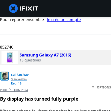
Pour réparer ensemble -
Je crée un compte
852740
Samsung Galaxy A7 (2016)
13 questions
sai keshav
@saikeshav
Rep: 13
OPTIONS
PUBLIÉ:
3 JUIN 2024
By display has turned fully purple