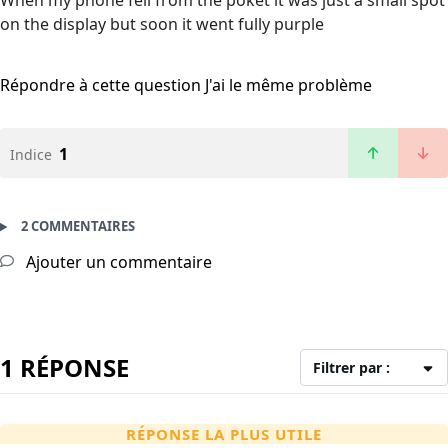
When my phone fell from the poket it was just a small spot
on the display but soon it went fully purple
Répondre à cette question
J'ai le même problème
1
Indice
2 COMMENTAIRES
Ajouter un commentaire
1 RÉPONSE
Filtrer par :
RÉPONSE LA PLUS UTILE