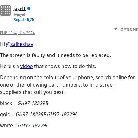
jayeff
@jayeff
Rep: 546,7k
OPTIONS
PUBLIÉ:
4 JUIN 2024
Hi
@saikeshav
The screen is faulty and it needs to be replaced.
Here's a
video
that shows how to do this.
Depending on the colour of your phone, search online for
one of the following part numbers, to find screen
suppliers that suit you best.
black =
GH97-18229B
gold =
GH97-18229F GH97-18229A
white =
GH97-18229C