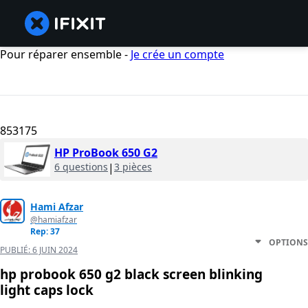
Pour réparer ensemble -
Je crée un compte
853175
HP ProBook 650 G2
6 questions
|
3 pièces
Hami Afzar
@hamiafzar
Rep: 37
OPTIONS
PUBLIÉ:
6 JUIN 2024
hp probook 650 g2 black screen blinking
light caps lock