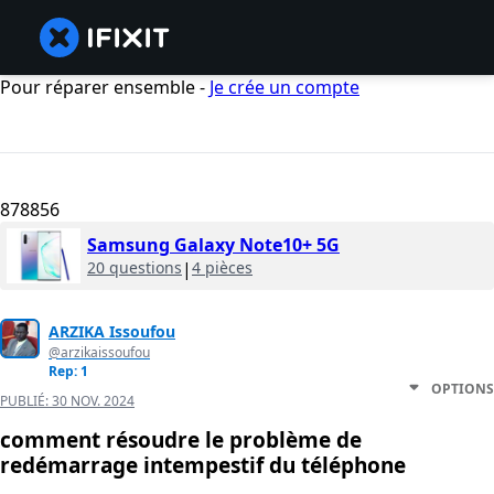
Pour réparer ensemble -
Je crée un compte
878856
Samsung Galaxy Note10+ 5G
20 questions
|
4 pièces
ARZIKA Issoufou
@arzikaissoufou
Rep: 1
OPTIONS
PUBLIÉ:
30 NOV. 2024
comment résoudre le problème de
redémarrage intempestif du téléphone