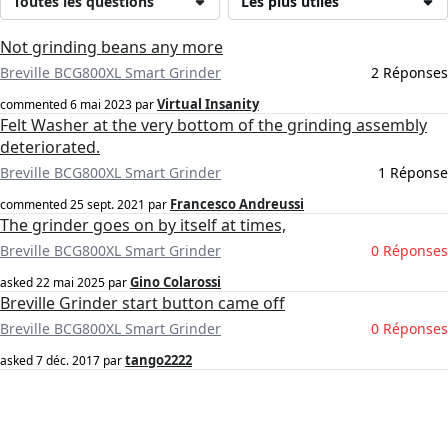
Toutes les questions
Les plus utiles
Not grinding beans any more
Breville BCG800XL Smart Grinder
2 Réponses
Virtual Insanity
commented
6 mai 2023
par
Felt Washer at the very bottom of the grinding assembly
deteriorated.
Breville BCG800XL Smart Grinder
1 Réponse
Francesco Andreussi
commented
25 sept. 2021
par
The grinder goes on by itself at times,
Breville BCG800XL Smart Grinder
0 Réponses
Gino Colarossi
asked
22 mai 2025
par
Breville Grinder start button came off
Breville BCG800XL Smart Grinder
0 Réponses
tango2222
asked
7 déc. 2017
par