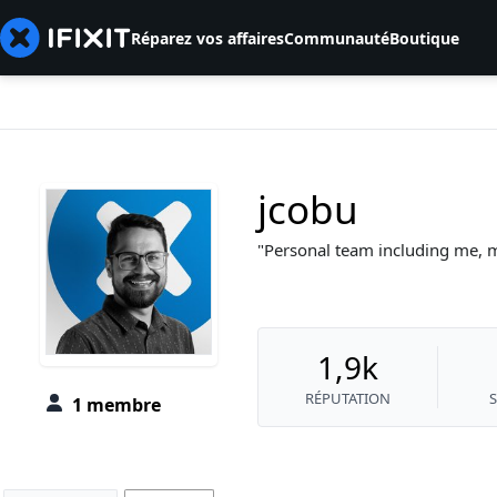
Réparez vos affaires
Communauté
Boutique
jcobu
Personal team including me, m
1,9k
RÉPUTATION
1 membre