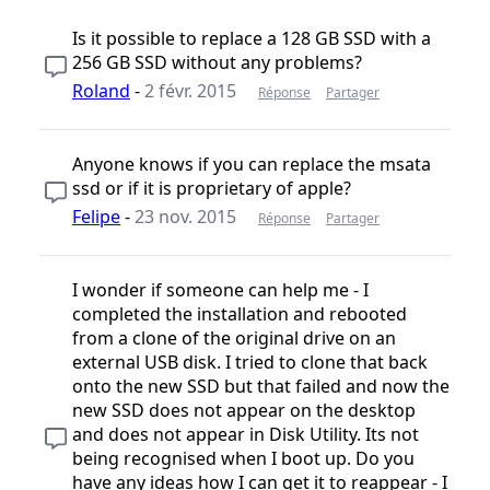
Is it possible to replace a 128 GB SSD with a
256 GB SSD without any problems?
Roland
-
2 févr. 2015
Réponse
Partager
Anyone knows if you can replace the msata
ssd or if it is proprietary of apple?
Felipe
-
23 nov. 2015
Réponse
Partager
I wonder if someone can help me - I
completed the installation and rebooted
from a clone of the original drive on an
external USB disk. I tried to clone that back
onto the new SSD but that failed and now the
new SSD does not appear on the desktop
and does not appear in Disk Utility. Its not
being recognised when I boot up. Do you
have any ideas how I can get it to reappear - I