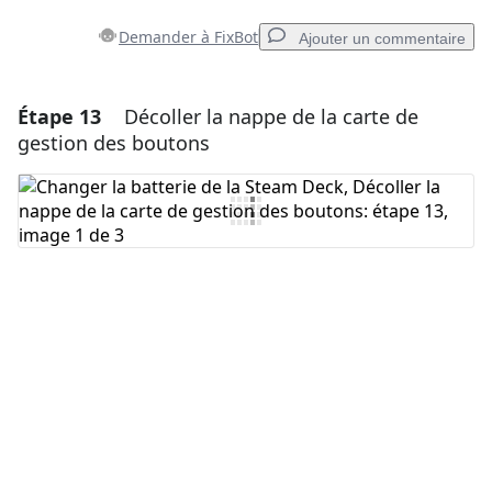
Demander à FixBot
Ajouter un commentaire
Étape 13
Décoller la nappe de la carte de
Ajouter un commentaire
gestion des boutons
Ajouter un commentaire
Annuler
Publier un commentaire