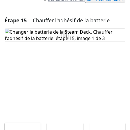
Étape 15
Chauffer l'adhésif de la batterie
Ajouter un commentaire
Ajouter un commentaire
Annuler
Publier un commentaire