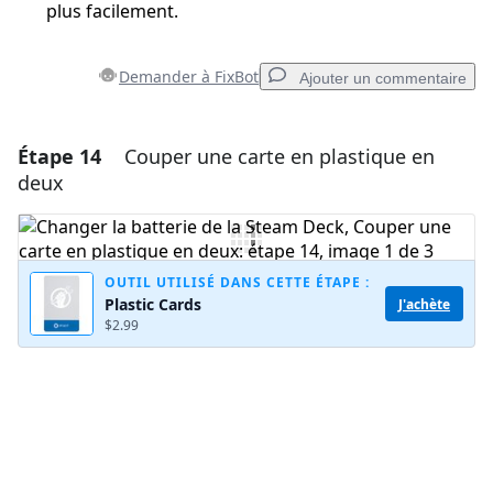
plus facilement.
Demander à FixBot
Ajouter un commentaire
Étape 14
Couper une carte en plastique en
Ajouter un commentaire
deux
Ajouter un commentaire
OUTIL UTILISÉ DANS CETTE ÉTAPE :
Plastic Cards
J'achète
Annuler
Publier un commentaire
$2.99