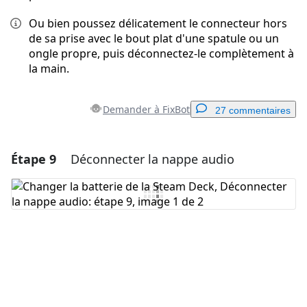
Ou bien poussez délicatement le connecteur hors
de sa prise avec le bout plat d'une spatule ou un
ongle propre, puis déconnectez-le complètement à
la main.
Demander à FixBot
27 commentaires
Étape 9
Déconnecter la nappe audio
Ajouter un commentaire
Ajouter un commentaire
Annuler
Publier un commentaire