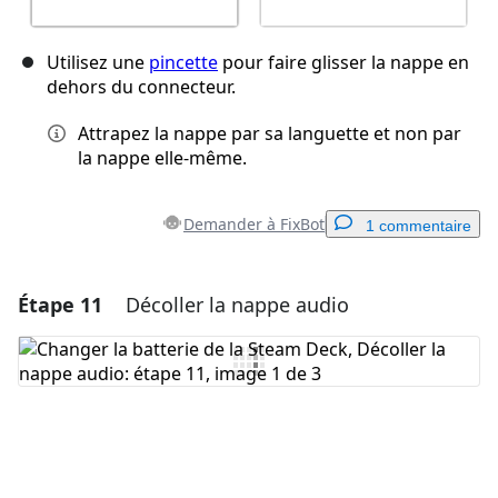
Utilisez une
pincette
pour faire glisser la nappe en
dehors du connecteur.
Attrapez la nappe par sa languette et non par
la nappe elle-même.
Demander à FixBot
1 commentaire
Étape 11
Décoller la nappe audio
Ajouter un commentaire
Ajouter un commentaire
Annuler
Publier un commentaire