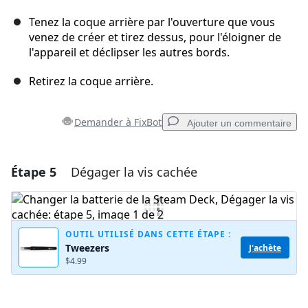
Tenez la coque arrière par l'ouverture que vous
venez de créer et tirez dessus, pour l'éloigner de
l'appareil et déclipser les autres bords.
Retirez la coque arrière.
Demander à FixBot
Ajouter un commentaire
Étape 5
Dégager la vis cachée
Ajouter un commentaire
Ajouter un commentaire
OUTIL UTILISÉ DANS CETTE ÉTAPE :
Tweezers
J'achète
$4.99
Annuler
Publier un commentaire