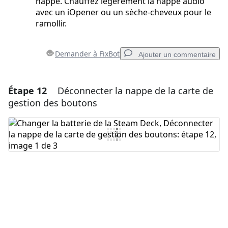
nappe. Chauffez légèrement la nappe audio
avec un iOpener ou un sèche-cheveux pour le
ramollir.
Demander à FixBot
Ajouter un commentaire
Étape 12
Déconnecter la nappe de la carte de
Ajouter un commentaire
gestion des boutons
Ajouter un commentaire
Annuler
Publier un commentaire