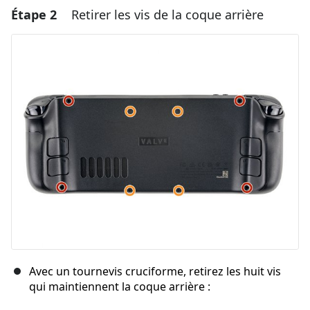
Étape 2
Retirer les vis de la coque arrière
Ajouter un commentaire
Ajouter un commentaire
Annuler
Publier un commentaire
Avec un tournevis cruciforme, retirez les huit vis
qui maintiennent la coque arrière :