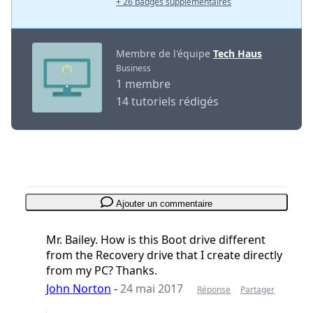
+ 26 badges supplémentaires
Membre de l'équipe
Tech Haus
Business
1 membre
14 tutoriels rédigés
Ajouter un commentaire
Mr. Bailey. How is this Boot drive different
from the Recovery drive that I create directly
from my PC? Thanks.
John Norton
-
24 mai 2017
Réponse
Partager