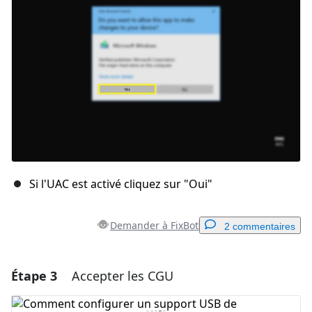
Annuler
Publier un commentaire
Si l'UAC est activé cliquez sur "Oui"
Demander à FixBot
2 commentaires
Étape 3
Accepter les CGU
Ajouter un commentaire
Ajouter un commentaire