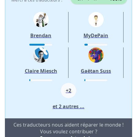
Brendan
MyDePain
Claire Miesch
Gaëtan Suss
+2
et 2 autres ...
Ces traducteurs nous aident réparer le monde !
Vous voulez contribuer ?