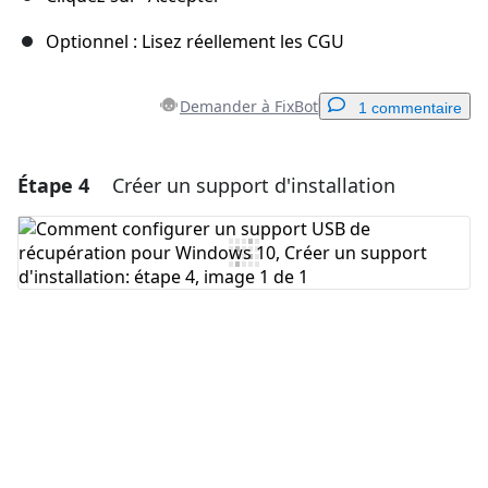
Optionnel : Lisez réellement les CGU
Demander à FixBot
1 commentaire
Étape 4
Créer un support d'installation
Ajouter un commentaire
Ajouter un commentaire
Annuler
Publier un commentaire