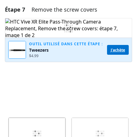
Étape 7
Remove the screw covers
Ajouter un commentaire
Ajouter un commentaire
OUTIL UTILISÉ DANS CETTE ÉTAPE :
Tweezers
J'achète
Annuler
Publier un commentaire
$4.99