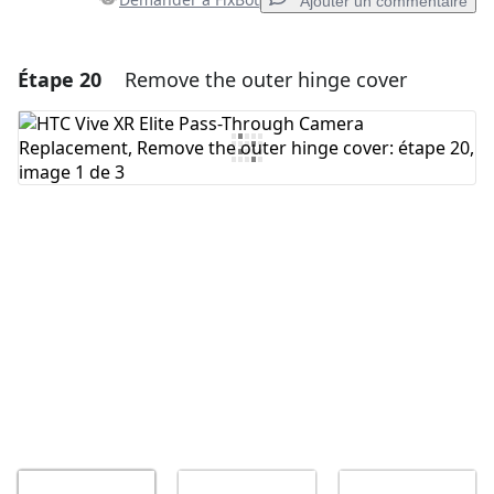
Ajouter un commentaire
Étape 20
Remove the outer hinge cover
Ajouter un commentaire
Ajouter un commentaire
Annuler
Publier un commentaire