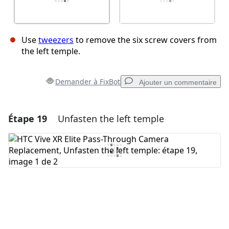
Use
tweezers
to remove the six screw covers from
the left temple.
Demander à FixBot
Ajouter un commentaire
Étape 19
Unfasten the left temple
Ajouter un commentaire
Ajouter un commentaire
Annuler
Publier un commentaire