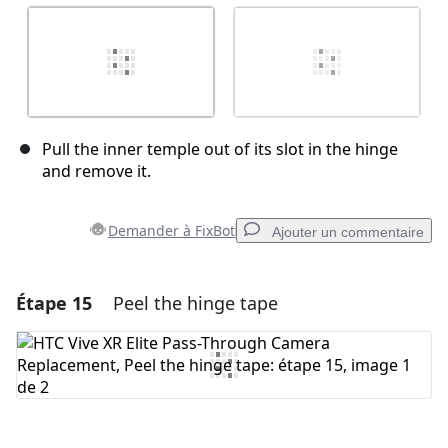
Pull the inner temple out of its slot in the hinge
and remove it.
Demander à FixBot
Ajouter un commentaire
Étape 15
Peel the hinge tape
Ajouter un commentaire
Ajouter un commentaire
Annuler
Publier un commentaire