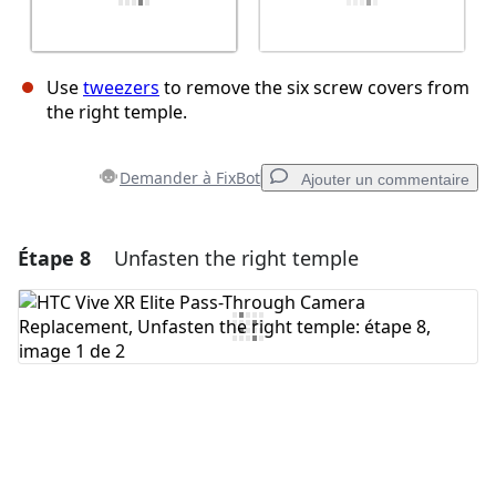
Use
tweezers
to remove the six screw covers from
the right temple.
Demander à FixBot
Ajouter un commentaire
Étape 8
Unfasten the right temple
Ajouter un commentaire
Ajouter un commentaire
Annuler
Publier un commentaire