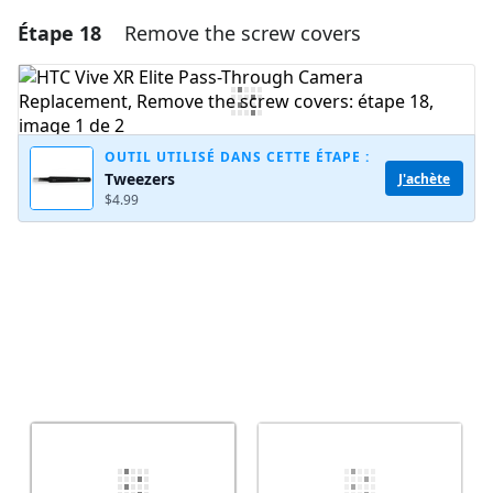
Étape 18
Remove the screw covers
Ajouter un commentaire
Ajouter un commentaire
OUTIL UTILISÉ DANS CETTE ÉTAPE :
Tweezers
J'achète
Annuler
Publier un commentaire
$4.99