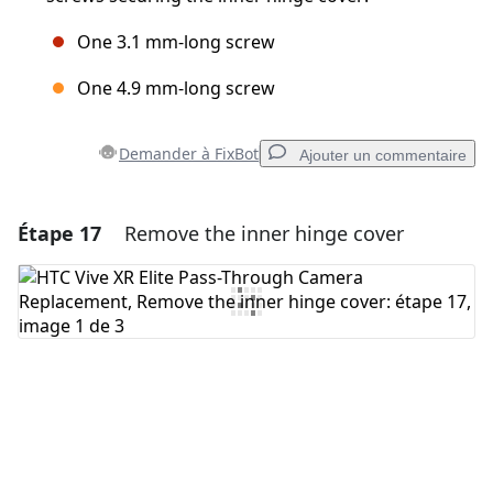
One 3.1 mm‑long screw
One 4.9 mm‑long screw
Demander à FixBot
Ajouter un commentaire
Étape 17
Remove the inner hinge cover
Ajouter un commentaire
Ajouter un commentaire
Annuler
Publier un commentaire