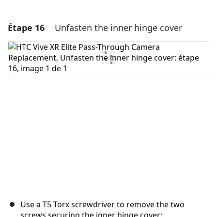
Étape 16
Unfasten the inner hinge cover
Ajouter un commentaire
Ajouter un commentaire
Annuler
Publier un commentaire
Use a T5 Torx screwdriver to remove the two
screws securing the inner hinge cover: