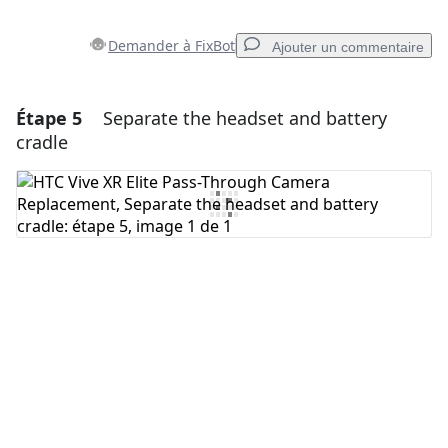
Demander à FixBot
Ajouter un commentaire
Étape 5
Separate the headset and battery
Ajouter un commentaire
cradle
Ajouter un commentaire
Annuler
Publier un commentaire