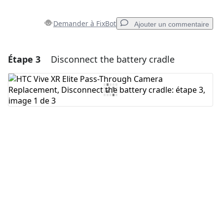
Demander à FixBot
Ajouter un commentaire
Étape 3
Disconnect the battery cradle
Ajouter un commentaire
Ajouter un commentaire
Annuler
Publier un commentaire