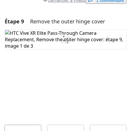
Demander à FixBot
1 commentaire
Étape 9
Remove the outer hinge cover
Ajouter un commentaire
Ajouter un commentaire
Annuler
Publier un commentaire