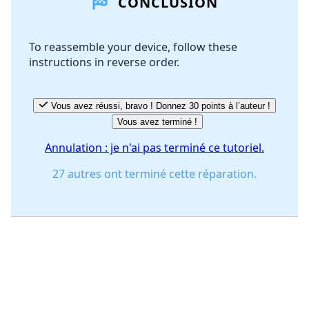
CONCLUSION
Ajouter un commentaire
To reassemble your device, follow these
instructions in reverse order.
Annuler
Publier un commentaire
Vous avez réussi, bravo ! Donnez 30 points à l’auteur !
Vous avez terminé !
Annulation : je n'ai pas terminé ce tutoriel.
27 autres ont terminé cette réparation.