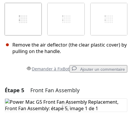
Remove the air deflector (the clear plastic cover) by
pulling on the handle.
Demander à FixBot
Ajouter un commentaire
Étape 5
Front Fan Assembly
Ajouter un commentaire
Ajouter un commentaire
Annuler
Publier un commentaire