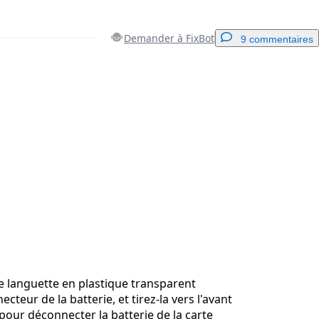
Demander à FixBot
9 commentaires
Ajouter un commentaire
Annuler
Publier un commentaire
ite languette en plastique transparent
cteur de la batterie, et tirez-la vers l'avant
our déconnecter la batterie de la carte