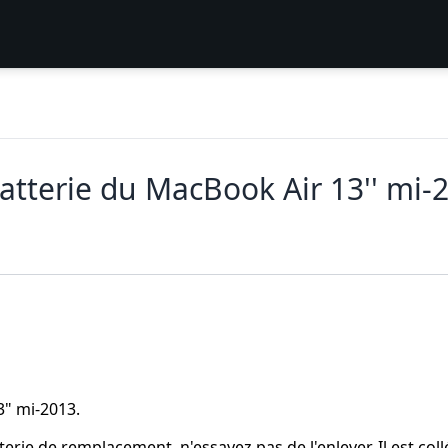
tterie du MacBook Air 13'' mi-
3" mi-2013.
erie de remplacement, n'essayez pas de l'enlever. Il est coll