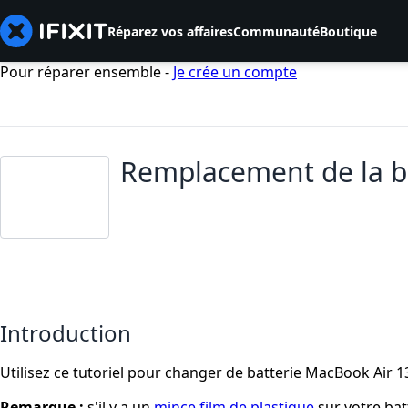
Réparez vos affaires
Communauté
Boutique
Pour réparer ensemble -
Je crée un compte
Remplacement de la ba
Introduction
Utilisez ce tutoriel pour changer de batterie MacBook Air 1
Remarque :
s'il y a un
mince film de plastique
sur votre batt