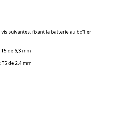
Ajouter un commentaire
 vis suivantes, fixant la batterie au boîtier
Annuler
Publier un commentaire
x T5 de 6,3 mm
x T5 de 2,4 mm