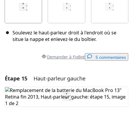
Soulevez le haut-parleur droit à l'endroit où se
situe la nappe et enlevez-le du boîtier.
Demander à FixBot
5 commentaires
Étape 15
Haut-parleur gauche
Ajouter un commentaire
Ajouter un commentaire
Annuler
Publier un commentaire