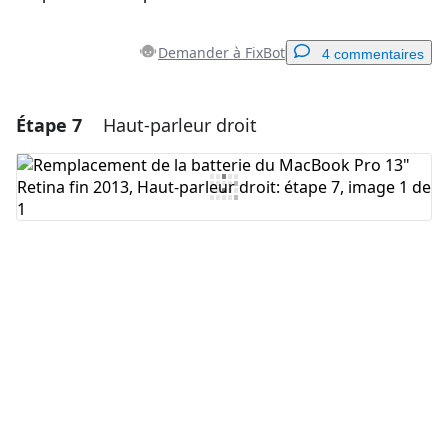
Demander à FixBot
4 commentaires
Étape 7
Haut-parleur droit
Ajouter un commentaire
Ajouter un commentaire
Annuler
Publier un commentaire