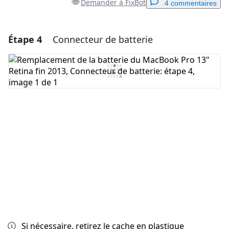
Demander à FixBot
4 commentaires
Étape 4
Connecteur de batterie
Ajouter un commentaire
Ajouter un commentaire
Annuler
Publier un commentaire
Si nécessaire, retirez le cache en plastique