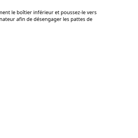
ent le boîtier inférieur et poussez-le vers
dinateur afin de désengager les pattes de
Annuler
Publier un commentaire