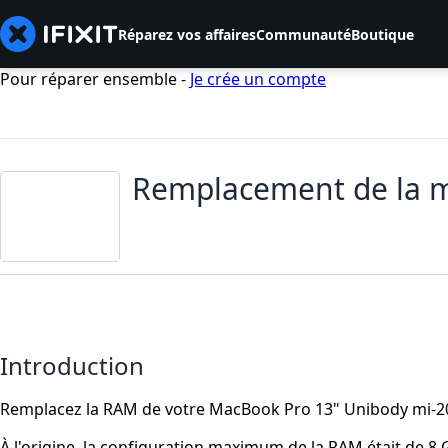
Réparez vos affaires
Communauté
Boutique
Pour réparer ensemble -
Je crée un compte
Remplacement de la 
Introduction
Remplacez la RAM de votre MacBook Pro 13" Unibody mi-2
À l'origine, la configuration maximum de la RAM était de 8 