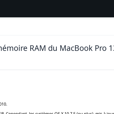
mémoire RAM du MacBook Pro 1
010.
GB. Cependant, les systèmes OS X 10.7.5 (ou plus), mis à jou