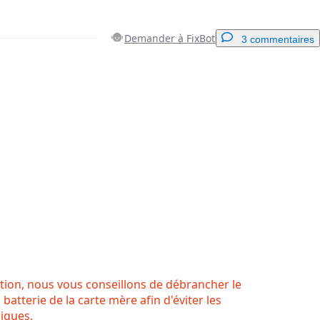
Demander à FixBot
3 commentaires
Ajouter un commentaire
Annuler
Publier un commentaire
ution, nous vous conseillons de débrancher le
batterie de la carte mère afin d'éviter les
iques.