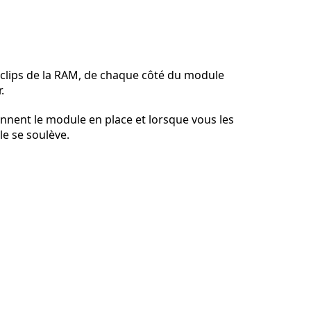
Ajouter un commentaire
 clips de la RAM, de chaque côté du module
.
Annuler
Publier un commentaire
ennent le module en place et lorsque vous les
le se soulève.