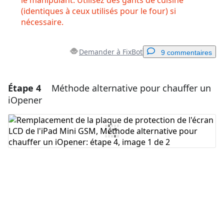
le manipulant. Utilisez des gants de cuisine
(identiques à ceux utilisés pour le four) si
nécessaire.
Demander à FixBot
9 commentaires
Étape 4
Méthode alternative pour chauffer un
Ajouter un commentaire
iOpener
Ajouter un commentaire
Annuler
Publier un commentaire