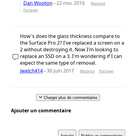
Dan Wooton
-
22 nov. 2016
Réponse
Partager
How's does the glass thickness compare to
the Surface Pro 2? I've replaced a screen on a
2 without destroying it. Now I'm looking to
replace an SSD on a 3. I'm wondering if I can
expect the same type of removal.
jwelch414
-
30 juin 2017
Réponse
Partager
Charger plus de commentaires
Ajouter un commentaire
Annuler
Publier un commentaire