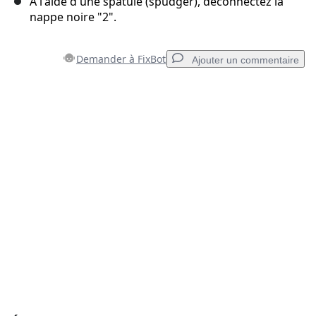
A l'aide d'une spatule (spudger), déconnectez la
nappe noire "2".
Demander à FixBot
Ajouter un commentaire
Ajouter un commentaire
Ajouter un commentaire
Annuler
Publier un commentaire