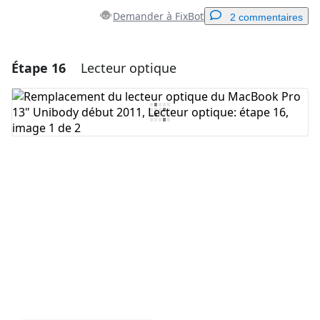
Demander à FixBot
2 commentaires
Étape 16
Lecteur optique
Ajouter un commentaire
Ajouter un commentaire
Annuler
Publier un commentaire