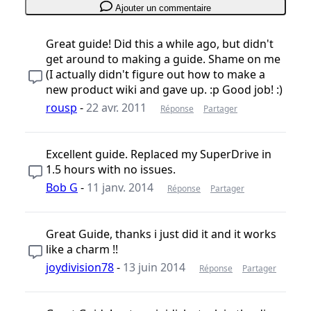
Ajouter un commentaire
Great guide! Did this a while ago, but didn't
get around to making a guide. Shame on me
(I actually didn't figure out how to make a
new product wiki and gave up. :p Good job! :)
rousp
-
22 avr. 2011
Réponse
Partager
Excellent guide. Replaced my SuperDrive in
1.5 hours with no issues.
Bob G
-
11 janv. 2014
Réponse
Partager
Great Guide, thanks i just did it and it works
like a charm !!
joydivision78
-
13 juin 2014
Réponse
Partager