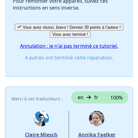
Pour remonter votre appareil, suivez ces
instructions en sens inverse.
Annuler
Publier un commentaire
Vous avez réussi, bravo ! Donnez 30 points à l’auteur !
Vous avez terminé !
Annulation : je n'ai pas terminé ce tutoriel.
4 autres ont terminé cette réparation.
en
fr
100%
Merci à ces traducteurs :
Claire Miesch
Annika Faelker