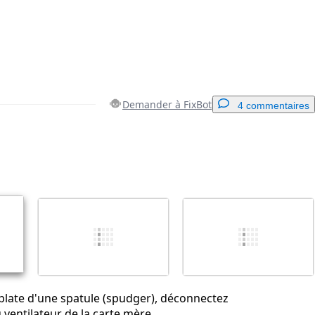
Demander à FixBot
4 commentaires
Ajouter un commentaire
Annuler
Publier un commentaire
 plate d'une spatule (spudger), déconnectez
 ventilateur de la carte mère.