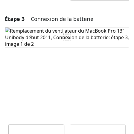
Étape 3
Connexion de la batterie
Ajouter un commentaire
Ajouter un commentaire
Annuler
Publier un commentaire