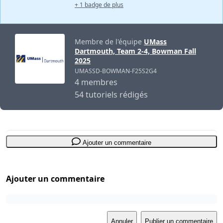
+ 1 badge de plus
Membre de l'équipe
UMass
Dartmouth, Team 2-4, Bowman Fall
2025
UMASSD-BOWMAN-F25S2G4
4 membres
54 tutoriels rédigés
Ajouter un commentaire
Ajouter un commentaire
Annuler
Publier un commentaire