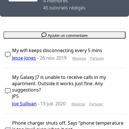
4 membres
45 tutoriels rédigés
Ajouter un commentaire
My wifi keeps disconnecting every 5 mins
Jesse Jones
-
26 nov. 2019
Réponse
Partager
My Galaxy J7 is unable to receive calls in my
apartment. Outside it works just fine. Any
suggestions?
JPS
Joe Sullivan
-
13 juil. 2020
Réponse
Partager
Phone charger shuts off, Says “phone temperature