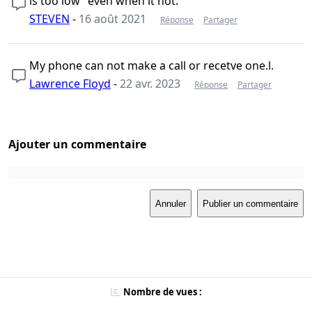
is too low” even when it not.
STEVEN
-
16 août 2021
Réponse
Partager
My phone can not make a call or recetve one.l.
Lawrence Floyd
-
22 avr. 2023
Réponse
Partager
Ajouter un commentaire
Annuler
Publier un commentaire
Nombre de vues :