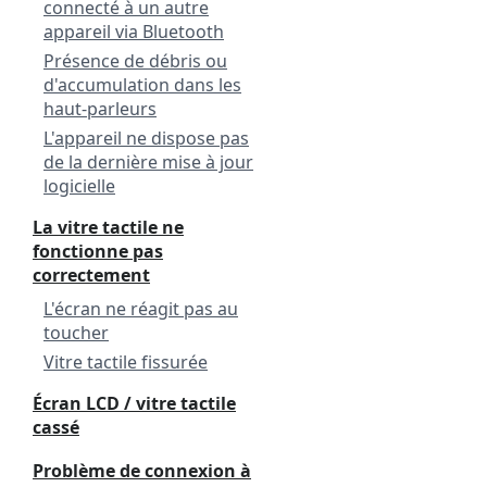
connecté à un autre
appareil via Bluetooth
Présence de débris ou
d'accumulation dans les
haut-parleurs
L'appareil ne dispose pas
de la dernière mise à jour
logicielle
La vitre tactile ne
fonctionne pas
correctement
L'écran ne réagit pas au
toucher
Vitre tactile fissurée
Écran LCD / vitre tactile
cassé
Problème de connexion à