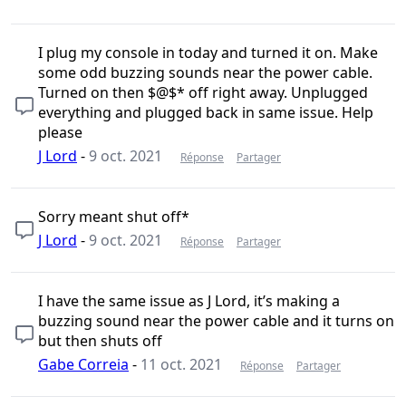
I plug my console in today and turned it on. Make
some odd buzzing sounds near the power cable.
Turned on then $@$* off right away. Unplugged
everything and plugged back in same issue. Help
please
J Lord
-
9 oct. 2021
Réponse
Partager
Sorry meant shut off*
J Lord
-
9 oct. 2021
Réponse
Partager
I have the same issue as J Lord, it’s making a
buzzing sound near the power cable and it turns on
but then shuts off
Gabe Correia
-
11 oct. 2021
Réponse
Partager