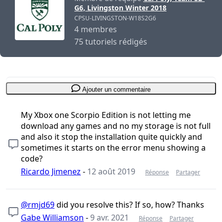
G6, Livingston Winter 2018
CPSU-LIVINGSTON-W18S2G6
4 membres
75 tutoriels rédigés
Ajouter un commentaire
My Xbox one Scorpio Edition is not letting me
download any games and no my storage is not full
and also it stop the installation quite quickly and
sometimes it starts on the error menu showing a
code?
Ricardo Jimenez
-
12 août 2019
Réponse
Partager
@rmjd69
did you resolve this? If so, how? Thanks
Gabe Williamson
-
9 avr. 2021
Réponse
Partager