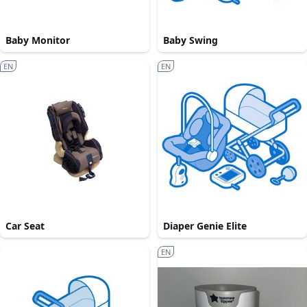
Baby Monitor
Baby Swing
EN
EN
Car Seat
Diaper Genie Elite
EN