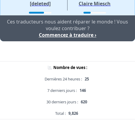
[deleted]
Claire Miesch
Ces traducteurs nous aident réparer le monde ! Vous
voulez contribuer ?
Commencez à traduire ›
Nombre de vues :
Dernières 24 heures :
25
7 derniers jours :
146
30 derniers jours :
620
Total :
9,826