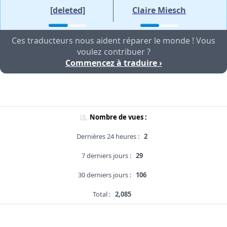
[deleted]
Claire Miesch
Ces traducteurs nous aident réparer le monde ! Vous
voulez contribuer ?
Commencez à traduire ›
Nombre de vues :
Dernières 24 heures :
2
7 derniers jours :
29
30 derniers jours :
106
Total :
2,085