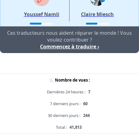
Youssef Namli
Claire Miesch
Ces traducteurs nous aident réparer le monde ! Vous
voulez contribuer ?
Commencez à traduire ›
Nombre de vues :
Dernières 24 heures :
7
7 derniers jours :
60
30 derniers jours :
244
Total :
41,813