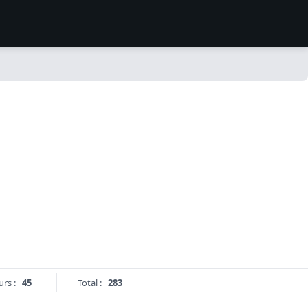
urs :
45
Total :
283