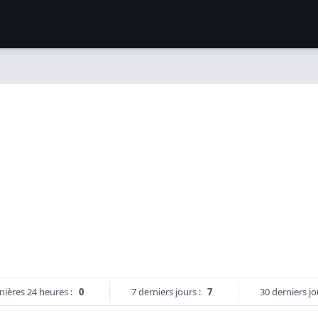
nières 24 heures :
0
7 derniers jours :
7
30 derniers jo