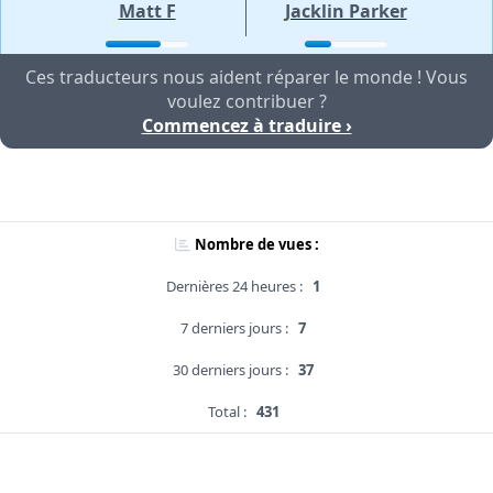
Matt F
Jacklin Parker
Ces traducteurs nous aident réparer le monde ! Vous
voulez contribuer ?
Commencez à traduire ›
Nombre de vues :
Dernières 24 heures :
1
7 derniers jours :
7
30 derniers jours :
37
Total :
431