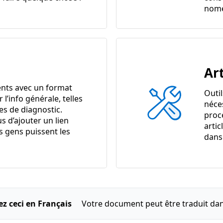
nome
Art
nts avec un format
Outi
r l’info générale, telles
néce
es de diagnostic.
proc
s d’ajouter un lien
artic
s gens puissent les
dans 
ez ceci en Français
Votre document peut être traduit dan