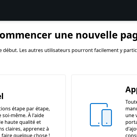
ommencer une nouvelle pa
 début. Les autres utilisateurs pourront facilement y partici
Ap
l
Tout
tions étape par étape,
manu
e soi-même. À l'aide
une 
e haute qualité et
port
ns claires, apprenez à
d'ajo
 faire quelque chose !
cons