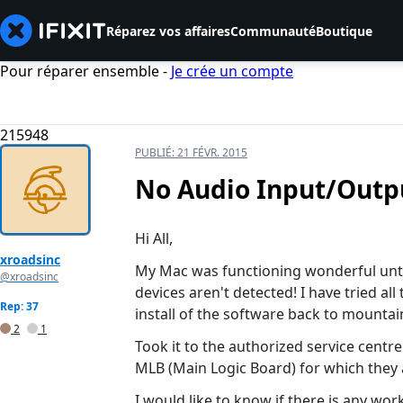
Réparez vos affaires
Communauté
Boutique
Pour réparer ensemble -
Je crée un compte
215948
PUBLIÉ:
21 FÉVR. 2015
No Audio Input/Outpu
Hi All,
xroadsinc
My Mac was functioning wonderful unti
@xroadsinc
devices aren't detected! I have tried a
Rep: 37
install of the software back to mountai
2
1
Took it to the authorized service centr
MLB (Main Logic Board) for which they
I would like to know if there is any wo