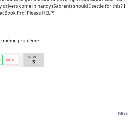
drivers come in handy (Sabrent) should I settle for this? I
acBook Pro! Please HELP!
i le même problème
INDICE
NON
3
Filtre