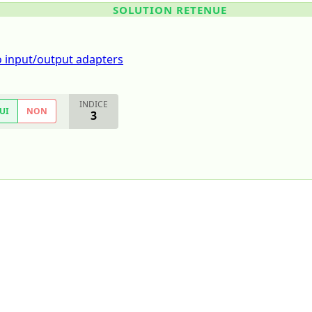
SOLUTION RETENUE
 input/output adapters
INDICE
UI
NON
3