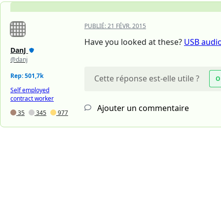
PUBLIÉ:
21 FÉVR. 2015
Have you looked at these?
USB audio
DanJ
@danj
Rep: 501,7k
Cette réponse est-elle utile ?
O
Self employed
contract worker
Ajouter un commentaire
35
345
977