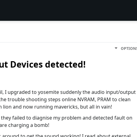
OPTION
t Devices detected!
l, I upgraded to yosemite suddenly the audio input/output
ll the trouble shooting steps online NVRAM, PRAM to clean
n lion and now running mavericks, but all in vain!
e they failed to diagnise my problem and detected fault on
 are charging a bomb!
rk around to get the sound working! I read about external