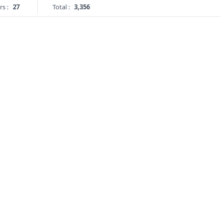
rs :
27
Total :
3,356