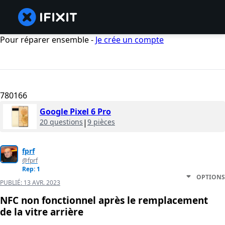
Pour réparer ensemble -
Je crée un compte
780166
Google Pixel 6 Pro
20 questions
|
9 pièces
fprf
@fprf
Rep: 1
OPTIONS
PUBLIÉ:
13 AVR. 2023
NFC non fonctionnel après le remplacement
de la vitre arrière