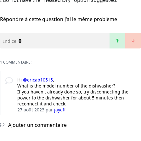
I do not have the “Heated Dry” option suggested.
Répondre à cette question
J'ai le même problème
0
Indice
1 COMMENTAIRE:
Hi
@ericab10515
,
What is the model number of the dishwasher?
If you haven't already done so, try disconnecting the
power to the dishwasher for about 5 minutes then
reconnect it and check.
27 août 2023
par
jayeff
Ajouter un commentaire