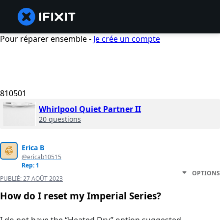
Pour réparer ensemble -
Je crée un compte
810501
Whirlpool Quiet Partner II
20 questions
Erica B
@ericab10515
Rep: 1
OPTIONS
PUBLIÉ:
27 AOÛT 2023
How do I reset my Imperial Series?