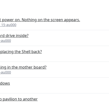
n't power on. Nothing on the screen appears.
n 15-au000
rd drive inside?
5-au000
placing the Shell back?
ing in the mother board?
5-au000
indows
 pavilion to another