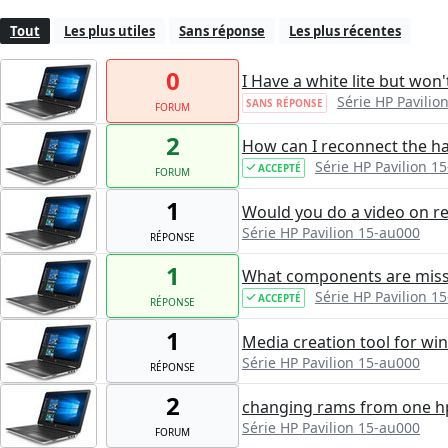
Tout
Les plus utiles
Sans réponse
Les plus récentes
0
I Have a white lite but wo
Série HP Pavilio
SANS RÉPONSE
FORUM
2
How can I reconnect the ha
Série HP Pavilion 1
ACCEPTÉ
FORUM
1
Would you do a video on re
Série HP Pavilion 15-au000
RÉPONSE
1
What components are miss
Série HP Pavilion 1
ACCEPTÉ
RÉPONSE
1
Media creation tool for w
Série HP Pavilion 15-au000
RÉPONSE
2
changing rams from one hp
Série HP Pavilion 15-au000
FORUM