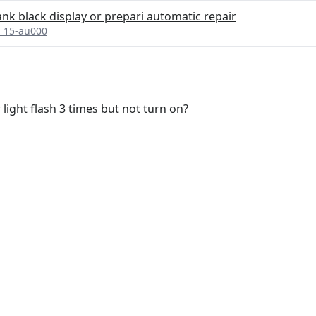
k black display or prepari automatic repair
n 15-au000
ight flash 3 times but not turn on?