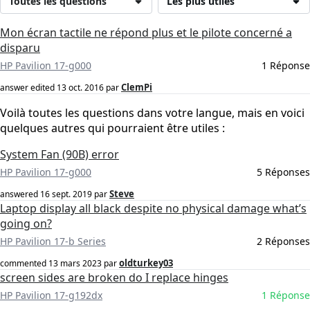
Toutes les questions
Les plus utiles
Mon écran tactile ne répond plus et le pilote concerné a
disparu
HP Pavilion 17-g000
1 Réponse
ClemPi
answer edited
13 oct. 2016
par
Voilà toutes les questions dans votre langue, mais en voici
quelques autres qui pourraient être utiles :
System Fan (90B) error
HP Pavilion 17-g000
5 Réponses
Steve
answered
16 sept. 2019
par
Laptop display all black despite no physical damage what’s
going on?
HP Pavilion 17-b Series
2 Réponses
oldturkey03
commented
13 mars 2023
par
screen sides are broken do I replace hinges
HP Pavilion 17-g192dx
1 Réponse