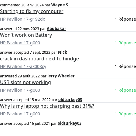
Wayne S.
commented
20 janv. 2024
par
Starting to fix my computer
HP Pavilion 17-g192dx
1 Réponse
Abubakar
answered
22 nov. 2023
par
Won't work on Battery
HP Pavilion 17-g000
1 Réponse
Nick
answer accepted
7 sept. 2022
par
crack in dashboard next to hindge
HP Pavilion 17-ak008cy
1 Réponse
Jerry Wheeler
answered
29 août 2022
par
USB slots not working
HP Pavilion 17-g000
1 Réponse
oldturkey03
answer accepted
15 mai 2022
par
Why is my laptop not charging past 31%?
HP Pavilion 17-g000
1 Réponse
oldturkey03
answer accepted
16 juil. 2021
par