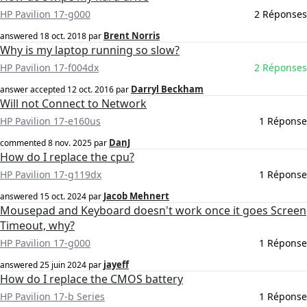
HP Pavilion 17-g000
2 Réponses
Brent Norris
answered
18 oct. 2018
par
Why is my laptop running so slow?
HP Pavilion 17-f004dx
2 Réponses
Darryl Beckham
answer accepted
12 oct. 2016
par
Will not Connect to Network
HP Pavilion 17-e160us
1 Réponse
DanJ
commented
8 nov. 2025
par
How do I replace the cpu?
HP Pavilion 17-g119dx
1 Réponse
Jacob Mehnert
answered
15 oct. 2024
par
Mousepad and Keyboard doesn't work once it goes Screen
Timeout, why?
HP Pavilion 17-g000
1 Réponse
jayeff
answered
25 juin 2024
par
How do I replace the CMOS battery
HP Pavilion 17-b Series
1 Réponse