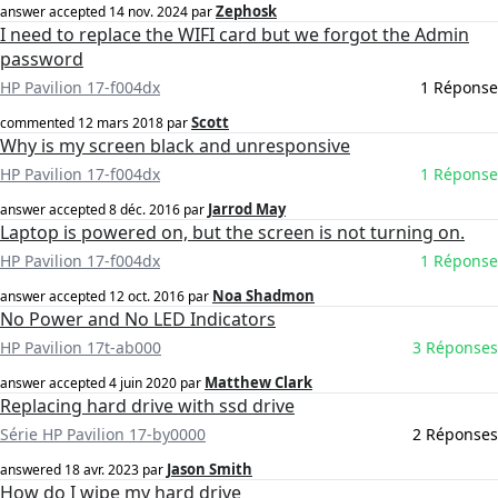
Zephosk
answer accepted
14 nov. 2024
par
I need to replace the WIFI card but we forgot the Admin
password
HP Pavilion 17-f004dx
1 Réponse
Scott
commented
12 mars 2018
par
Why is my screen black and unresponsive
HP Pavilion 17-f004dx
1 Réponse
Jarrod May
answer accepted
8 déc. 2016
par
Laptop is powered on, but the screen is not turning on.
HP Pavilion 17-f004dx
1 Réponse
Noa Shadmon
answer accepted
12 oct. 2016
par
No Power and No LED Indicators
HP Pavilion 17t-ab000
3 Réponses
Matthew Clark
answer accepted
4 juin 2020
par
Replacing hard drive with ssd drive
Série HP Pavilion 17-by0000
2 Réponses
Jason Smith
answered
18 avr. 2023
par
How do I wipe my hard drive