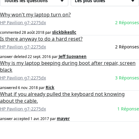
Toutes les questions
Les plus utiles
Why won't my laptop turn on?
HP Pavilion g7-2275dx
2 Réponses
slickbikesllc
commented
28 août 2018
par
Is there anyway to do a hard reset?
HP Pavilion g7-2275dx
2 Réponses
Jeff Suovanen
answer deleted
22 sept. 2016
par
Why is my laptop beeping during boot after repair, screen
black
HP Pavilion g7-2275dx
3 Réponses
Rick
answered
6 nov. 2018
par
What if you already pulled the keyboard not knowing
about the cable.
HP Pavilion g7-2275dx
1 Réponse
mayer
answer accepted
1 avr. 2017
par