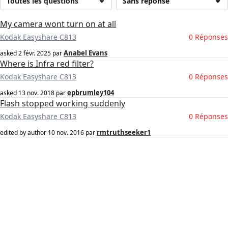
Toutes les questions
Sans réponse
My camera wont turn on at all
Kodak Easyshare C813
0 Réponses
Anabel Evans
asked
2 févr. 2025
par
Where is Infra red filter?
Kodak Easyshare C813
0 Réponses
epbrumley104
asked
13 nov. 2018
par
Flash stopped working suddenly
Kodak Easyshare C813
0 Réponses
rmtruthseeker1
edited by author
10 nov. 2016
par