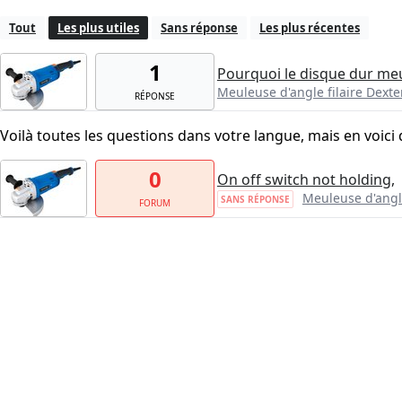
Tout
Les plus utiles
Sans réponse
Les plus récentes
1
Pourquoi le disque dur me
Meuleuse d'angle filaire Dext
RÉPONSE
Voilà toutes les questions dans votre langue, mais en voici 
0
On off switch not holding,
Meuleuse d'angl
SANS RÉPONSE
FORUM