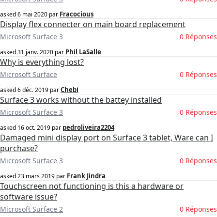
Fracocious
asked
6 mai 2020
par
Display flex connecter on main board replacement
Microsoft Surface 3
0 Réponses
Phil LaSalle
asked
31 janv. 2020
par
Why is everything lost?
Microsoft Surface
0 Réponses
Chebi
asked
6 déc. 2019
par
Surface 3 works without the battey installed
Microsoft Surface 3
0 Réponses
pedroliveira2204
asked
16 oct. 2019
par
Damaged mini display port on Surface 3 tablet, Ware can I
purchase?
Microsoft Surface 3
0 Réponses
Frank Jindra
asked
23 mars 2019
par
Touchscreen not functioning is this a hardware or
software issue?
Microsoft Surface 2
0 Réponses