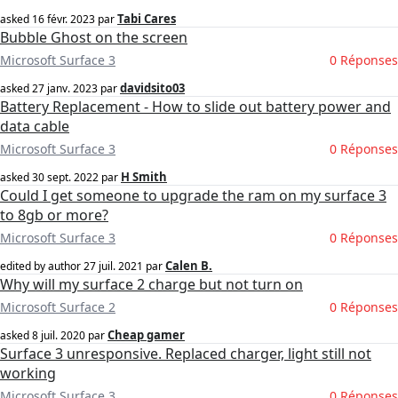
Tabi Cares
asked
16 févr. 2023
par
Bubble Ghost on the screen
Microsoft Surface 3
0 Réponses
davidsito03
asked
27 janv. 2023
par
Battery Replacement - How to slide out battery power and
data cable
Microsoft Surface 3
0 Réponses
H Smith
asked
30 sept. 2022
par
Could I get someone to upgrade the ram on my surface 3
to 8gb or more?
Microsoft Surface 3
0 Réponses
Calen B.
edited by author
27 juil. 2021
par
Why will my surface 2 charge but not turn on
Microsoft Surface 2
0 Réponses
Cheap gamer
asked
8 juil. 2020
par
Surface 3 unresponsive. Replaced charger, light still not
working
Microsoft Surface 3
0 Réponses